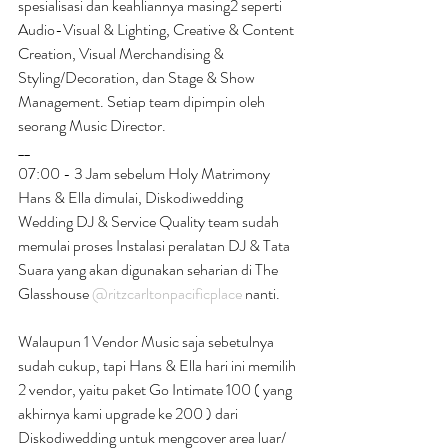
spesialisasi dan keahliannya masing2 seperti 
Audio-Visual & Lighting, Creative & Content 
Creation, Visual Merchandising & 
Styling/Decoration, dan Stage & Show 
Management. Setiap team dipimpin oleh 
seorang Music Director.
__
07:00 - 3 Jam sebelum Holy Matrimony 
Hans & Ella dimulai, Diskodiwedding 
Wedding DJ & Service Quality team sudah 
memulai proses Instalasi peralatan DJ & Tata 
Suara yang akan digunakan seharian di The 
Glasshouse 
@ritzcarltonpacificplace
 nanti.
Walaupun 1 Vendor Music saja sebetulnya 
sudah cukup, tapi Hans & Ella hari ini memilih 
2 vendor, yaitu paket Go Intimate 100 ( yang 
akhirnya kami upgrade ke 200 ) dari 
Diskodiwedding untuk mengcover area luar/ 