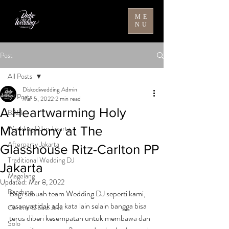
ME
NU
Post
All Posts
Diskodiwedding Admin
All Posts
Mar 5, 2022
2 min read
A Heartwarming Holy
BALI
Wedding DJ in Jakarta
Matrimony at The
Afterparty Jakarta
Glasshouse Ritz-Carlton PP
Traditional Wedding DJ
Jakarta
Magelang
Updated:
Mar 8, 2022
Bandung
Bagi sebuah team Wedding DJ seperti kami, 
rasanya tidak ada kata lain selain bangga bisa 
Central & East Java
terus diberi kesempatan untuk membawa dan 
Solo