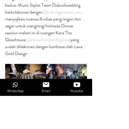
kedua. Music Stylist Team Diskodiwedding 
berkolaborasi dengan 
@calvingunawan_mc
menyajikan nuansa & vibes yang ringan dan 
segar untuk mengiringi Intimate Dinner 
session malam ini di ruangan Kaca The 
Glasshouse 
@ritzcarltonpacificplace
 yang 
sudah didekorasi dengan luarbiasa oleh Lava 
Gold Design
WhatsApp
Email
Youtube