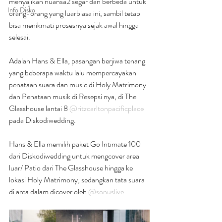
menyajikan nuansa2 segar dan berbeda untuk 
Info Disko
orang-orang yang luarbiasa ini, sambil tetap 
bisa menikmati prosesnya sejak awal hingga 
selesai.
Adalah Hans & Ella, pasangan berjiwa tenang 
yang beberapa waktu lalu mempercayakan 
penataan suara dan music di Holy Matrimony 
dan Penataan musik di Resepsi nya, di The 
Glasshouse lantai 8 
@ritzcarltonpacificplace
pada Diskodiwedding.
Hans & Ella memilih paket Go Intimate 100 
dari Diskodiwedding untuk mengcover area 
luar/ Patio dari The Glasshouse hingga ke 
lokasi Holy Matrimony, sedangkan tata suara 
di area dalam dicover oleh 
@sonuslive